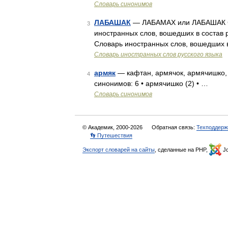
Словарь синонимов
ЛАБАШАК
— ЛАБАМАХ или ЛАБАШАК Си
3
иностранных слов, вошедших в состав 
Словарь иностранных слов, вошедших в
Словарь иностранных слов русского языка
армяк
— кафтан, армячок, армячишко, 
4
синонимов: 6 • армячишко (2) • …
Словарь синонимов
© Академик, 2000-2026
Обратная связь:
Техподдерж
👣 Путешествия
Экспорт словарей на сайты
, сделанные на PHP,
Jo