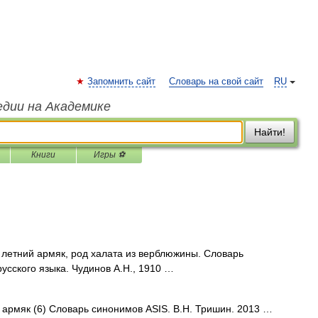
Запомнить сайт
Словарь на свой сайт
RU
едии на Академике
Найти!
Книги
Игры ⚽
етний армяк, род халата из верблюжины. Словарь
усского языка. Чудинов А.Н., 1910 …
• армяк (6) Словарь синонимов ASIS. В.Н. Тришин. 2013 …