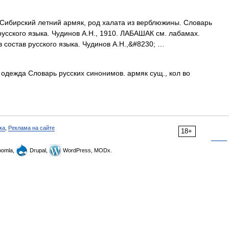
бирский летний армяк, род халата из верблюжины. Словарь
русского языка. Чудинов А.Н., 1910. ЛАБАШАК см. лабамах.
 состав русского языка. Чудинов А.Н.,&#8230; …
одежда Словарь русских синонимов. армяк сущ., кол во
ка
,
Реклама на сайте
18+
omla,
Drupal,
WordPress, MODx.