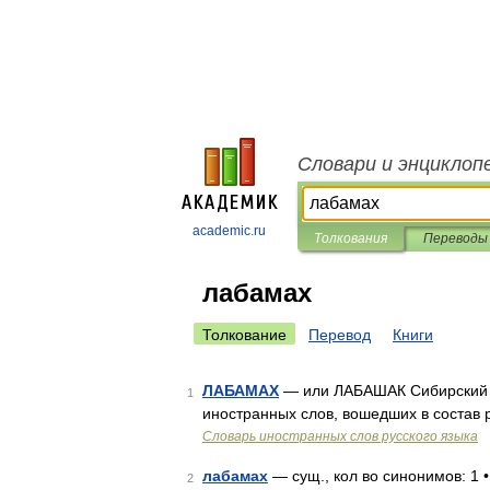
Словари и энциклоп
academic.ru
Толкования
Переводы
лабамах
Толкование
Перевод
Книги
ЛАБАМАХ
— или ЛАБАШАК Сибирский л
1
иностранных слов, вошедших в состав р
Словарь иностранных слов русского языка
лабамах
— сущ., кол во синонимов: 1 
2